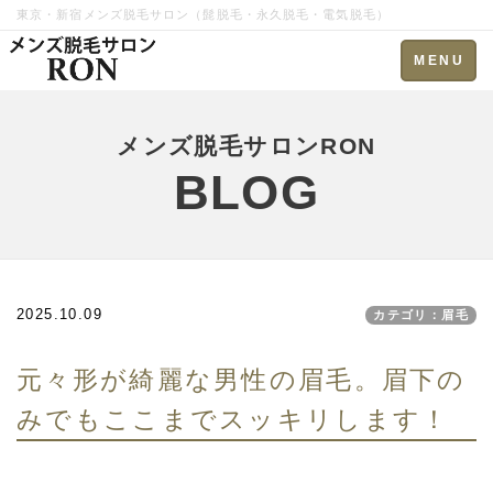
東京・新宿メンズ脱毛サロン（髭脱毛・永久脱毛・電気脱毛）
Toggle
MENU
navigation
メンズ脱毛サロンRON
BLOG
2025.10.09
カテゴリ：眉毛
元々形が綺麗な男性の眉毛。眉下の
みでもここまでスッキリします！