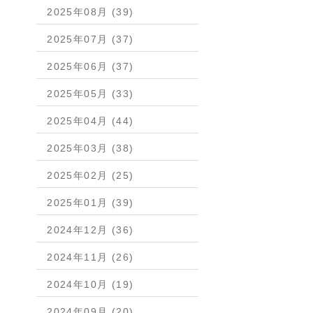
2025年08月 (39)
2025年07月 (37)
2025年06月 (37)
2025年05月 (33)
2025年04月 (44)
2025年03月 (38)
2025年02月 (25)
2025年01月 (39)
2024年12月 (36)
2024年11月 (26)
2024年10月 (19)
2024年09月 (20)