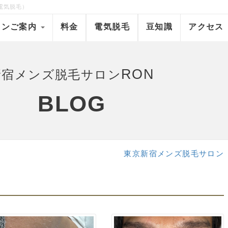
電気脱毛）
ロンご案内
料金
電気脱毛
豆知識
アクセス
RON
新宿メンズ脱毛サロン
BLOG
東京新宿メンズ脱毛サロン