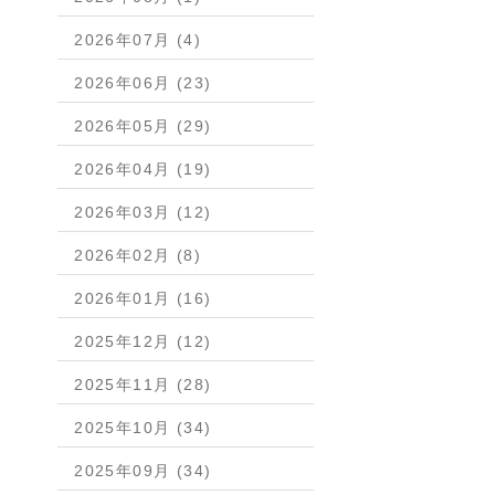
2026年07月 (4)
2026年06月 (23)
2026年05月 (29)
2026年04月 (19)
2026年03月 (12)
2026年02月 (8)
2026年01月 (16)
2025年12月 (12)
2025年11月 (28)
2025年10月 (34)
2025年09月 (34)