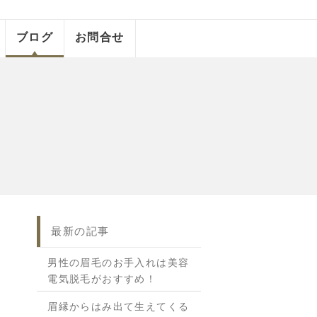
ブログ
お問合せ
最新の記事
男性の眉毛のお手入れは美容
電気脱毛がおすすめ！
眉縁からはみ出て生えてくる