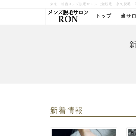
東京・新宿メンズ脱毛サロン（髭脱毛・永久脱毛・
トップ
当サ
新着情報