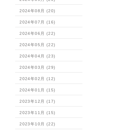
2024年08月 (20)
2024年07月 (16)
2024年06月 (22)
2024年05月 (22)
2024年04月 (23)
2024年03月 (29)
2024年02月 (12)
2024年01月 (15)
2023年12月 (17)
2023年11月 (15)
2023年10月 (22)