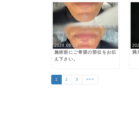
2024.09.19
20
施術前にご希望の部位をお伝
満
え下さい。
1
2
3
>>>